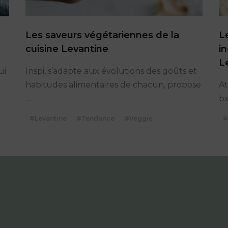
Les saveurs végétariennes de la
L
cuisine Levantine
i
L
ui
Inspi, s’adapte aux évolutions des goûts et
habitudes alimentaires de chacun, propose
At
Les
…
bi
saveurs
#Levantine
#Tendance
#Veggie
#
végétariennes
de
la
cuisine
Levantine