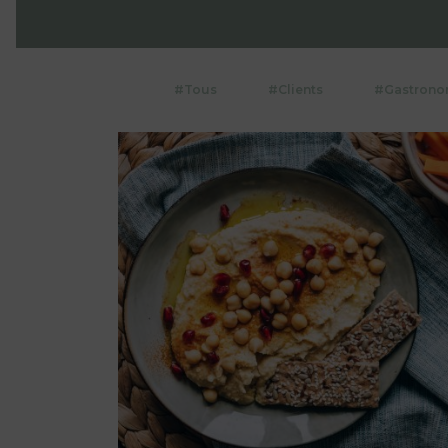
#Tous
#Clients
#Gastrono