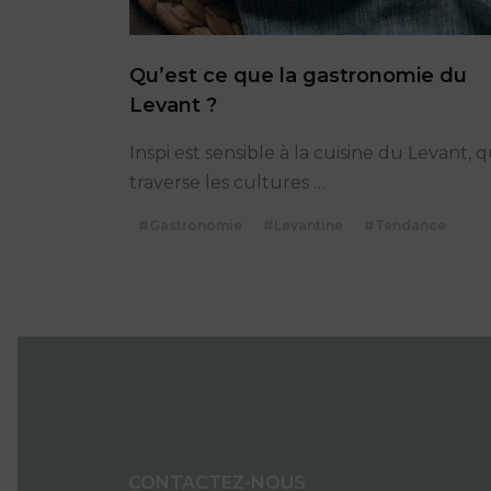
Qu’est ce que la gastronomie du
Levant ?
Inspi est sensible à la cuisine du Levant, q
Qu’est
traverse les cultures
…
ce
#Gastronomie
#Levantine
#Tendance
que
la
gastronomie
du
Levant
?
CONTACTEZ-NOUS