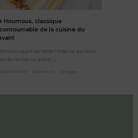
e Houmous, classique
ncontournable de la cuisine du
evant
tention, sujet sensible ! Inspi se gardera
Le
en de lancer le débat
…
Houmous,
Gastronomie
#Levantine
#Veggie
classique
incontournable
de
la
cuisine
du
Levant