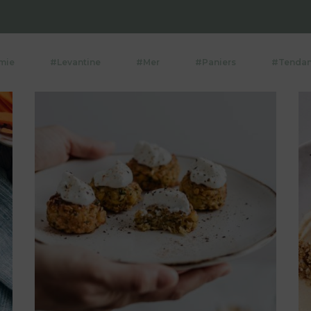
mie
#Levantine
#Mer
#Paniers
#Tenda