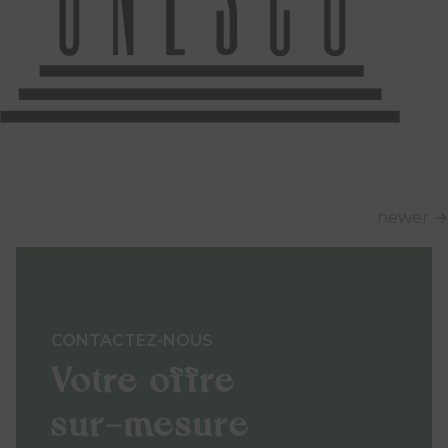
newer
→
Navigation
des
articles
CONTACTEZ-NOUS
Votre offre
sur-mesure